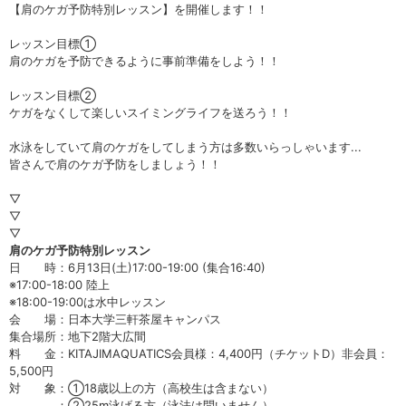
【肩のケガ予防特別レッスン】を開催します！！
レッスン目標①
肩のケガを予防できるように事前準備をしよう！！
レッスン目標②
ケガをなくして楽しいスイミングライフを送ろう！！
水泳をしていて肩のケガをしてしまう方は多数いらっしゃいます...
皆さんで肩のケガ予防をしましょう！！
▽
▽
▽
肩のケガ予防特別レッスン
日 時：6月13日(土)17:00-19:00 (集合16:40)
※17:00-18:00 陸上
※18:00-19:00は水中レッスン
会 場：日本大学三軒茶屋キャンパス
集合場所：地下2階大広間
料 金：KITAJIMAQUATICS会員様：4,400円（チケットD）非会員：
5,500円
対 象：①18歳以上の方（高校生は含まない）
：②25m泳げる方（泳法は問いません）